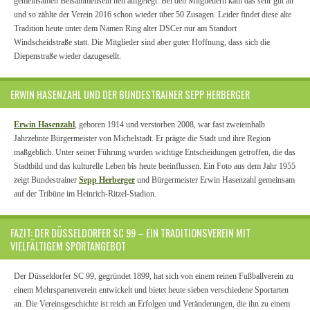
gemeinsamen Beisammensein neu aufgelegt. Bei den Mitgliedern kam das sehr gut an
und so zählte der Verein 2016 schon wieder über 50 Zusagen. Leider findet diese alte
Tradition heute unter dem Namen Ring alter DSCer nur am Standort
Windscheidstraße statt. Die Mitglieder sind aber guter Hoffnung, dass sich die
Diepenstraße wieder dazugesellt.
ERWIN HASENZAHL UND DER BUNDESTRAINER SEPP HERBERGER
Erwin Hasenzahl
, geboren 1914 und verstorben 2008, war fast zweieinhalb
Jahrzehnte Bürgermeister von Michelstadt. Er prägte die Stadt und ihre Region
maßgeblich. Unter seiner Führung wurden wichtige Entscheidungen getroffen, die das
Stadtbild und das kulturelle Leben bis heute beeinflussen. Ein Foto aus dem Jahr 1955
zeigt Bundestrainer
Sepp Herberger
und Bürgermeister Erwin Hasenzahl gemeinsam
auf der Tribüne im Heinrich-Ritzel-Stadion.
FAZIT: DER DÜSSELDORFER SC 99 – EIN TRADITIONSVEREIN MIT
VIELFÄLTIGEM SPORTANGEBOT
Der Düsseldorfer SC 99, gegründet 1899, hat sich von einem reinen Fußballverein zu
einem Mehrspartenverein entwickelt und bietet heute sieben verschiedene Sportarten
an. Die Vereinsgeschichte ist reich an Erfolgen und Veränderungen, die ihn zu einem