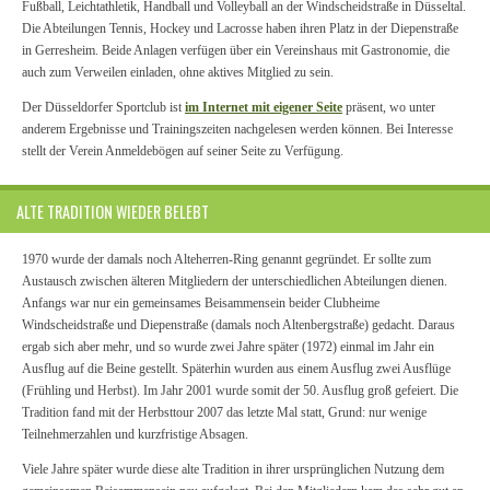
Fußball, Leichtathletik, Handball und Volleyball an der Windscheidstraße in Düsseltal.
Die Abteilungen Tennis, Hockey und Lacrosse haben ihren Platz in der Diepenstraße
in Gerresheim. Beide Anlagen verfügen über ein Vereinshaus mit Gastronomie, die
auch zum Verweilen einladen, ohne aktives Mitglied zu sein.
Der Düsseldorfer Sportclub ist
im Internet mit eigener Seite
präsent, wo unter
anderem Ergebnisse und Trainingszeiten nachgelesen werden können. Bei Interesse
stellt der Verein Anmeldebögen auf seiner Seite zu Verfügung.
ALTE TRADITION WIEDER BELEBT
1970 wurde der damals noch Alteherren-Ring genannt gegründet. Er sollte zum
Austausch zwischen älteren Mitgliedern der unterschiedlichen Abteilungen dienen.
Anfangs war nur ein gemeinsames Beisammensein beider Clubheime
Windscheidstraße und Diepenstraße (damals noch Altenbergstraße) gedacht. Daraus
ergab sich aber mehr, und so wurde zwei Jahre später (1972) einmal im Jahr ein
Ausflug auf die Beine gestellt. Späterhin wurden aus einem Ausflug zwei Ausflüge
(Frühling und Herbst). Im Jahr 2001 wurde somit der 50. Ausflug groß gefeiert. Die
Tradition fand mit der Herbsttour 2007 das letzte Mal statt, Grund: nur wenige
Teilnehmerzahlen und kurzfristige Absagen.
Viele Jahre später wurde diese alte Tradition in ihrer ursprünglichen Nutzung dem