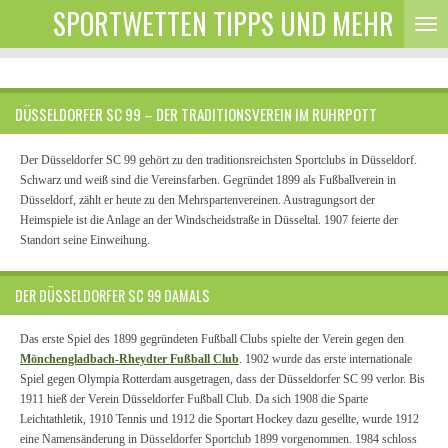
SPORTWETTEN TIPPS UND MEHR
Zum
Hauptinhalt
springen
DÜSSELDORFER SC 99 – DER TRADITIONSVEREIN IM RUHRPOTT
Der Düsseldorfer SC 99 gehört zu den traditionsreichsten Sportclubs in Düsseldorf.
Schwarz und weiß sind die Vereinsfarben. Gegründet 1899 als Fußballverein in
Düsseldorf, zählt er heute zu den Mehrspartenvereinen. Austragungsort der
Heimspiele ist die Anlage an der Windscheidstraße in Düsseltal. 1907 feierte der
Standort seine Einweihung.
DER DÜSSELDORFER SC 99 DAMALS
Das erste Spiel des 1899 gegründeten Fußball Clubs spielte der Verein gegen den
Mönchengladbach-Rheydter Fußball Club
. 1902 wurde das erste internationale
Spiel gegen Olympia Rotterdam ausgetragen, dass der Düsseldorfer SC 99 verlor. Bis
1911 hieß der Verein Düsseldorfer Fußball Club. Da sich 1908 die Sparte
Leichtathletik, 1910 Tennis und 1912 die Sportart Hockey dazu gesellte, wurde 1912
eine Namensänderung in Düsseldorfer Sportclub 1899 vorgenommen. 1984 schloss