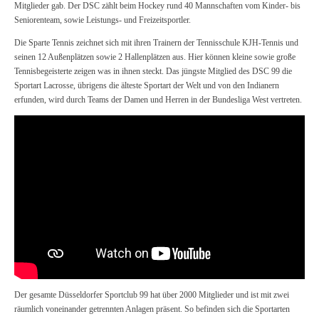
Mitglieder gab. Der DSC zählt beim Hockey rund 40 Mannschaften vom Kinder- bis
Seniorenteam, sowie Leistungs- und Freizeitsportler.
Die Sparte Tennis zeichnet sich mit ihren Trainern der Tennisschule KJH-Tennis und
seinen 12 Außenplätzen sowie 2 Hallenplätzen aus. Hier können kleine sowie große
Tennisbegeisterte zeigen was in ihnen steckt. Das jüngste Mitglied des DSC 99 die
Sportart Lacrosse, übrigens die älteste Sportart der Welt und von den Indianern
erfunden, wird durch Teams der Damen und Herren in der Bundesliga West vertreten.
Der gesamte Düsseldorfer Sportclub 99 hat über 2000 Mitglieder und ist mit zwei
räumlich voneinander getrennten Anlagen präsent. So befinden sich die Sportarten