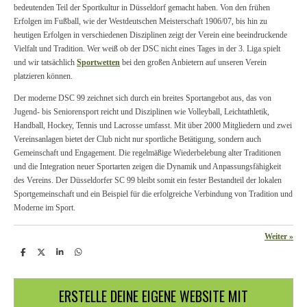
bedeutenden Teil der Sportkultur in Düsseldorf gemacht haben. Von den frühen
Erfolgen im Fußball, wie der Westdeutschen Meisterschaft 1906/07, bis hin zu
heutigen Erfolgen in verschiedenen Disziplinen zeigt der Verein eine beeindruckende
Vielfalt und Tradition. Wer weiß ob der DSC nicht eines Tages in der 3. Liga spielt
und wir tatsächlich
Sportwetten
bei den großen Anbietern auf unseren Verein
platzieren können.
Der moderne DSC 99 zeichnet sich durch ein breites Sportangebot aus, das von
Jugend- bis Seniorensport reicht und Disziplinen wie Volleyball, Leichtathletik,
Handball, Hockey, Tennis und Lacrosse umfasst. Mit über 2000 Mitgliedern und zwei
Vereinsanlagen bietet der Club nicht nur sportliche Betätigung, sondern auch
Gemeinschaft und Engagement. Die regelmäßige Wiederbelebung alter Traditionen
und die Integration neuer Sportarten zeigen die Dynamik und Anpassungsfähigkeit
des Vereins. Der Düsseldorfer SC 99 bleibt somit ein fester Bestandteil der lokalen
Sportgemeinschaft und ein Beispiel für die erfolgreiche Verbindung von Tradition und
Moderne im Sport.
Weiter
»
T
T
T
T
e
e
e
e
i
i
i
i
l
l
l
l
e
e
e
e
ERSTELLE DEINE EIGENE WEBSITE MIT
n
n
n
n